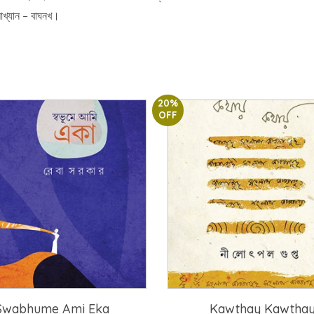
খ্যান – বাঘনখ।
20%
OFF
Swabhume Ami Eka
Kawthay Kawtha