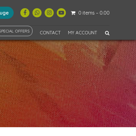
ouge
0 items –
0.00
SPECIAL OFFERS
CONTACT
MY ACCOUNT