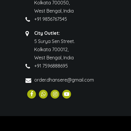
Kolkata 700050,
West Bengal, India
+91 9836767545
City Outlet:
5 Surya Sen Street.
Kolkata 700012,
West Bengal, India
+91 7596888695
order.dhansere@gmail.com