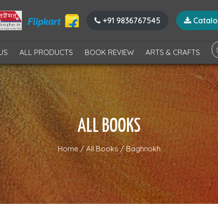
+91 9836767545
Catal
US
ALL PRODUCTS
BOOK REVIEW
ARTS & CRAFTS
ALL BOOKS
Home
/
All Books
/
Baghnokh