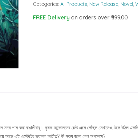
Categories:
All Products
,
New Release
,
Novel
,
W
FREE Delivery
on orders over ₹999.00
 এল সদ্য পাস করা বাঙালীবাবু। কৃষক আন্দোলনের ঢেউ এসে পৌঁছল সেখানেও, টলে উঠল এতদ
 জড়িয়ে আছে এই এস্টেটের ভয়ানক অতীত? কী সত্য জানা গেল অবশেষে?