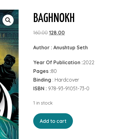
BAGHNOKH
Original
Current
160.00
128.00
price
price
Author : Anushtup Seth
was:
is:
₹160.00.
₹128.00.
Year Of Publication :
2022
Pages :
80
Binding
: Hardcover
ISBN :
978-93-91051-73-0
1 in stock
Baghnokh
Add to cart
quantity