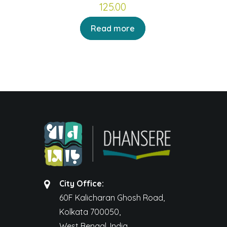
125.00
Read more
City Office:
60F Kalicharan Ghosh Road,
Kolkata 700050,
West Bengal, India