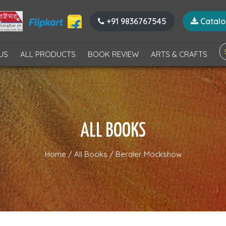
+91 9836767545
Catal
US
ALL PRODUCTS
BOOK REVIEW
ARTS & CRAFTS
ALL BOOKS
Home
/
All Books
/
Beraler Mockshow