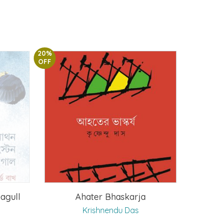
20%
OFF
agull
Ahater Bhaskarja
Krishnendu Das