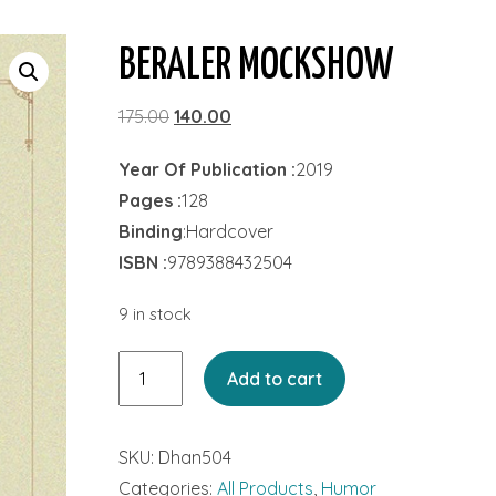
BERALER MOCKSHOW
Original
Current
175.00
140.00
price
price
Year Of Publication :
2019
was:
is:
Pages :
128
₹175.00.
₹140.00.
Binding
:Hardcover
ISBN :
9789388432504
9 in stock
Beraler
Add to cart
Mockshow
quantity
SKU:
Dhan504
Categories:
All Products
,
Humor