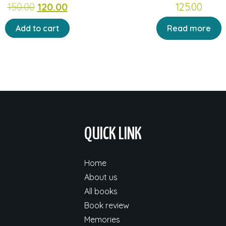
Original
Current
150.00
120.00
125.00
price
price
Add to cart
Read more
was:
is:
₹150.00.
₹120.00.
QUICK LINK
Home
About us
All books
Book review
Memories