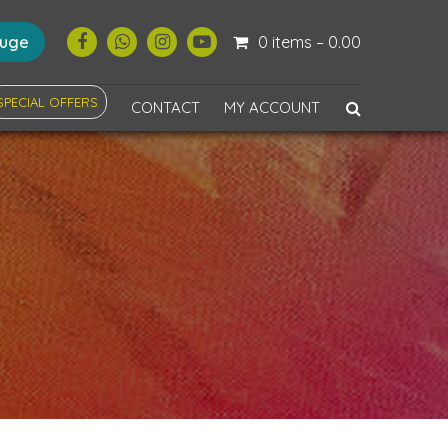
ouge
0 items –
0.00
SPECIAL OFFERS
CONTACT
MY ACCOUNT