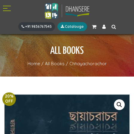
+91 9836767545
Catalouge
ALL BOOKS
Home
/
All Books
/
Chhayachorachor
20%
OFF