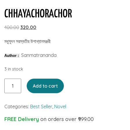
CHHAYACHORACHOR
Original
Current
400.00
320.00
price
price
মধুসূদন সরস্বতীর উপাখ্যানমঞ্জরী
was:
is:
₹400.00.
₹320.00.
Sanmatrananda
Author :
3 in stock
Chhayachorachor
Add to cart
quantity
Categories:
Best Seller
,
Novel
FREE Delivery
on orders over ₹999.00