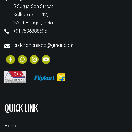
5 Surya Sen Street.
Kolkata 700012,
West Bengal, India
+91 7596888695
order.dhansere@gmail.com
QUICK LINK
Home