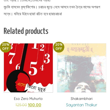
তাই পড়ছি। তোমাকে,তোমাদের পড়ছি!
মুচকি হাসবেন কৃষ্ণকিশোর। চরাচর জুড়ে নেমে আসবে তখন চৈত্র মাসের অপরূপ
সন্ধে। ঘনিয়ে উঠবে ছায়া! রচিত হবে ছায়াচরাচর!
Related products
20%
20%
OFF
OFF
Eso Zero Muhurto
Shakambhari
Original
Current
125.00
100.00
Sayantan Thakur