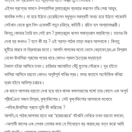
সত্যিই কি প্রয়োজন হত সন্ন্যাসীর হাতে অস্ত্র তুলে দেওয়ার ?
এইসব প্রশ্নের সামনে ঔপন্যাসিক সন্মাত্রানন্দ ব্যবহার করলেন তাঁর সেরা আয়ূধ,
মানবিক দর্শন। যা হয়ে উঠতে চেয়েছিলেন মধুসূদন সরস্বতী অথচ হয়ে উঠতে পারেননি
সেইখান থেকে জন্ম নিল একেকটি নতুন চরিত্র, কাহিনী। রচিত হল আখ্যানমঞ্জরী।
কিন্তু কোথায় তৈরি হল সেই গল্প ? সন্মাত্রানন্দ বলেন সমান্তরাল মহাবিশ্বে। তাদের কি
দেখা হয় কখনও ? হলে কী হয় ? এই প্রশ্ন পাঠক তাড়া করবে আপনাকে। কিন্তু
ছুটিয়ে মারবে না থ্রিলারের মতো। আপনি পালকের মতো ভেসে বেড়াবেন,দুদণ্ড বিশ্রাম
নেবেন ঊনাসিয়া গ্রামের পথের ধারে কোনও প্রবল চৈত্রের মধ্যাহ্নে!
বৈকাল হইয়া আসিবে তখন। চারিধার আমোদিত ঘেঁটু ফুলের সৌরভে। দূর হইতে
ভাসিয়া আসিবে হয়তো কোনও অদৃষ্টপূর্ব পাখির স্বর। মলয় বাতাসে অলৌকিক বলিয়া
ভ্রম হইবে আবিশ্ব চরাচর।
কে জানে আপনার হয়তো দেখা হয়ে যাবে বালক কমলনয়নের সঙ্গে! তার কোলে এক অপূর্ব
শ্রীমণ্ডিত সজল বিগ্রহ, কৃষ্ণকিশোর। সেই কৃষ্ণকিশোর আপনাকে শুধোবে
–পথিক,ঊনাসিয়া গ্রামে তুমি কী করিতেছ ?
আপনি,হে পাঠক,আপনার হাতে ধরা “ছায়াচরাচর” বইখানি দেখিয়ে তখন হয়তো বলবেন,
–আগামী কালের এক লেখক তোমার কথা যে লিখেছেন বড় মায়ায়,বড় যত্ন করে! আমি