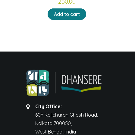
250.00
Add to cart
City Office:
60F Kalicharan Ghosh Road,
Kolkata 700050,
West Bengal, India