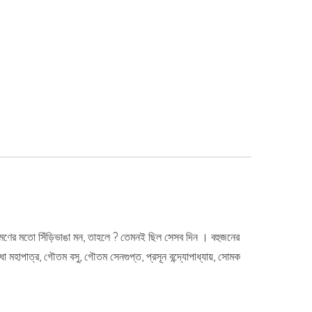
ভ্রমণের মতো সিঁড়িভাঙা মন, তাহলে ? তেমনই ছিল সেসব দিন । বহুজনের
রাধা মহাপাত্র, গৌতম বসু, গৌতম সেনগুপ্ত, প্রসূন বন্দ্যোপাধ্যায়, সোমক