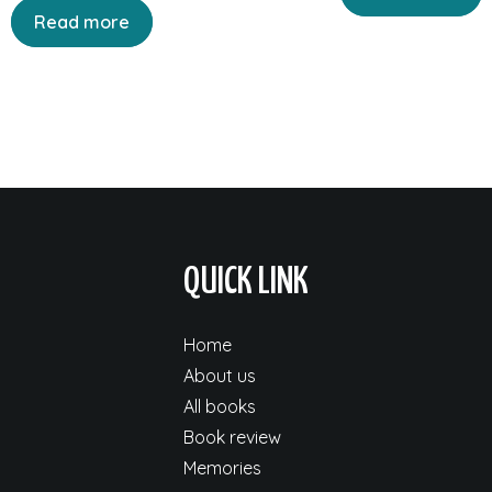
was:
is:
Read more
₹90.00.
₹72
QUICK LINK
Home
About us
All books
Book review
Memories