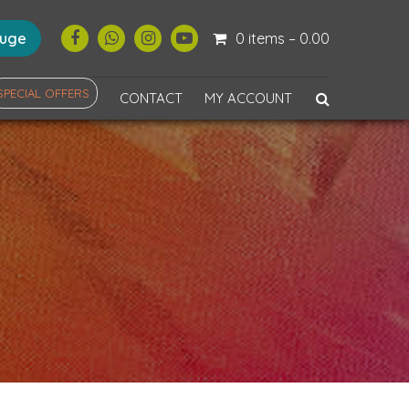
ouge
0 items –
0.00
SPECIAL OFFERS
CONTACT
MY ACCOUNT