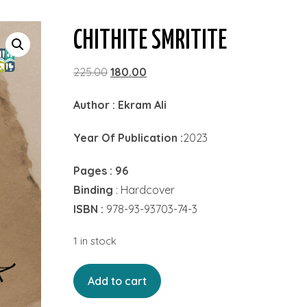
CHITHITE SMRITITE
Original
Current
225.00
180.00
price
price
Author : Ekram Ali
was:
is:
₹225.00.
₹180.00.
Year Of Publication :
2023
Pages : 96
Binding
: Hardcover
ISBN :
978-93-93703-74-3
1 in stock
Chithite
Add to cart
Smritite