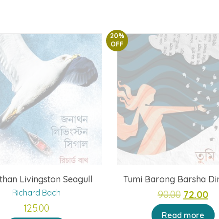
20%
OFF
than Livingston Seagull
Tumi Barong Barsha Di
Richard Bach
Original
Cu
90.00
72.00
125.00
price
pr
Read more