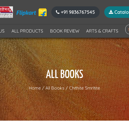
+91 9836767545
Catal
US
ALL PRODUCTS
BOOK REVIEW
ARTS & CRAFTS
ALL BOOKS
Home
/
All Books
/
Chithite Smritite