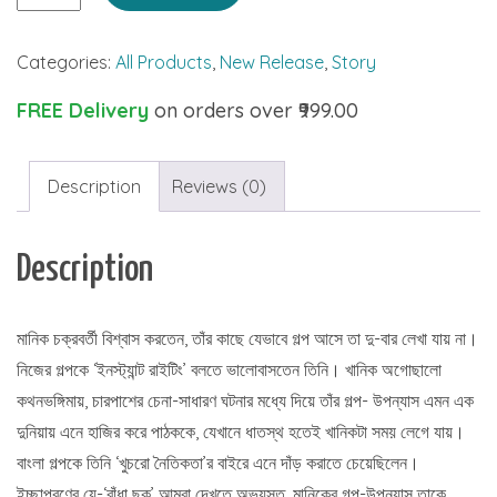
Sangraha
1
Categories:
All Products
,
New Release
,
Story
quantity
FREE Delivery
on orders over ₹999.00
Description
Reviews (0)
Description
মানিক চক্রবর্তী বিশ্বাস করতেন, তাঁর কাছে যেভাবে গল্প আসে তা দু-বার লেখা যায় না।
নিজের গল্পকে ‘ইনস্ট্যান্ট রাইটিং’ বলতে ভালোবাসতেন তিনি। খানিক অগোছালো
কথনভঙ্গিমায়, চারপাশের চেনা-সাধারণ ঘটনার মধ্যে দিয়ে তাঁর গল্প- উপন্যাস এমন এক
দুনিয়ায় এনে হাজির করে পাঠককে, যেখানে ধাতস্থ হতেই খানিকটা সময় লেগে যায়।
বাংলা গল্পকে তিনি ‘খুচরো নৈতিকতা’র বাইরে এনে দাঁড় করাতে চেয়েছিলেন।
ইচ্ছাপূরণের যে-‘বাঁধা ছক’ আমরা দেখতে অভ্যস্ত, মানিকের গল্প-উপন্যাস তাকে