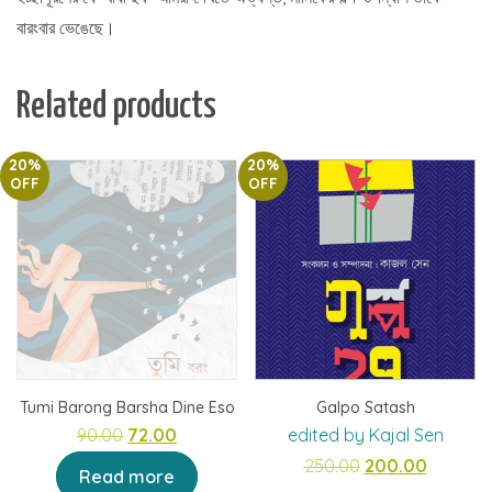
বারংবার ভেঙেছে।
Related products
20%
20%
OFF
OFF
Tumi Barong Barsha Dine Eso
Galpo Satash
Original
Current
90.00
72.00
edited by Kajal Sen
price
price
Original
Current
250.00
200.00
Read more