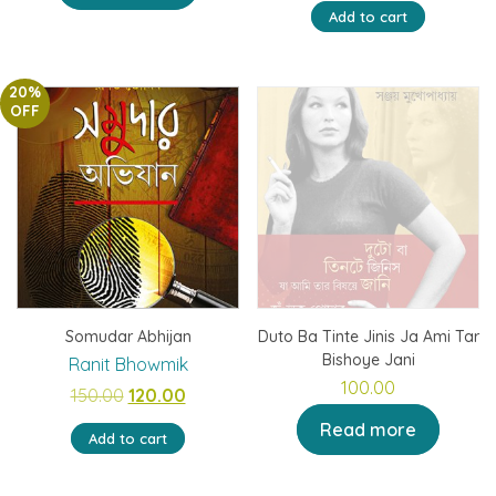
was:
is:
price
price
Add to cart
₹90.00.
₹72.00.
was:
is:
₹250.00.
₹200.00.
20%
OFF
Somudar Abhijan
Duto Ba Tinte Jinis Ja Ami Tar
Bishoye Jani
Ranit Bhowmik
100.00
Original
Current
150.00
120.00
price
price
Read more
Add to cart
was:
is:
₹150.00.
₹120.00.