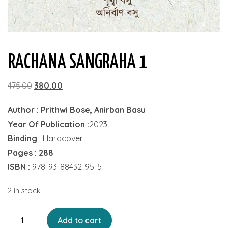
RACHANA SANGRAHA 1
Original
Current
475.00
380.00
price
price
Author : Prithwi Bose, Anirban Basu
was:
is:
Year Of Publication :
2023
₹475.00.
₹380.00.
Binding
: Hardcover
Pages : 288
ISBN :
978-93-88432-95-5
2 in stock
Rachana
Add to cart