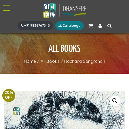
+91 9836767545
Catalouge
ALL BOOKS
Home
/
All Books
/
Rachana Sangraha 1
20%
OFF