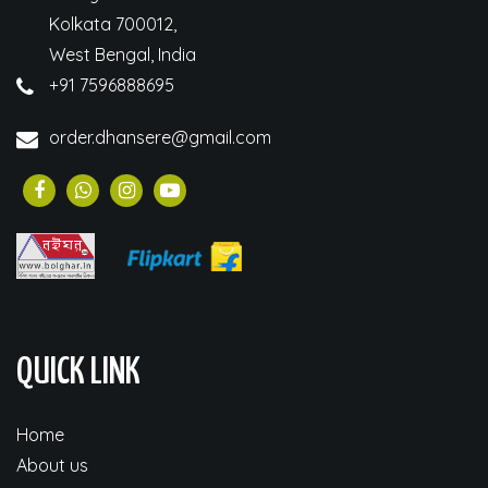
Kolkata 700012,
West Bengal, India
+91 7596888695
order.dhansere@gmail.com
QUICK LINK
Home
About us