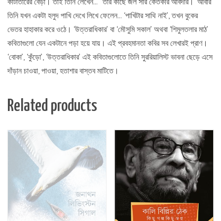
কাঁটাতারের বেড়া। তাই তিনি লেখেন… “তার কাছে জল সার কেতকীর আবদার।’ আবার
তিনি যখন একটা হলুদ পাখি দেখে লিখে ফেলেন… ‘পাখিটার সাথি নাই’, তখন বুকের
ভেতর হাহাকার করে ওঠে। ‘উত্তরাধিকার’ বা ‘মৌসুমি সকাল’ অথবা ‘শিমুলতলার মাঠ’
কবিতাগুলো যেন একটানে পড়া হয়ে যায়। এই প্রবহমানতা কবির সব লেখারই প্রাণ।
‘বোকা’, ‘কুঁড়ো’, ‘উত্তরাধিকার’ এই কবিতাগুলোতে তিনি সুররিয়ালিস্ট ভাবনা ছেড়ে এসে
দাঁড়ান চাওয়া, পাওয়া, হতাশার বাস্তব মাটিতে।
Related products