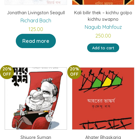
Jonathan Livingston Seagull
Kali billir thek – kichhu golpo
kichhu swapno
Richard Bach
Naguib Mahfouz
125.00
250.00
Read more
Add to cart
20%
20%
OFF
OFF
Shiyore Suman
Ahater Bhaskarja