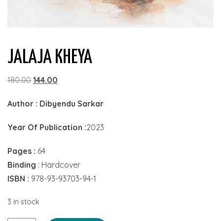
JALAJA KHEYA
Original
Current
180.00
144.00
price
price
Author : Dibyendu Sarkar
was:
is:
₹180.00.
₹144.00.
Year Of Publication :
2023
Pages :
64
Binding
: Hardcover
ISBN :
978-93-93703-94-1
3 in stock