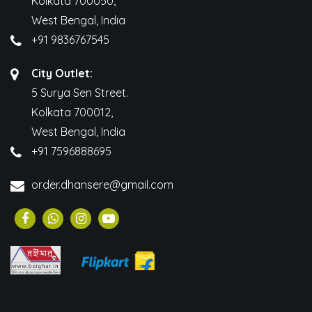
Kolkata 700050,
West Bengal, India
+91 9836767545
City Outlet:
5 Surya Sen Street.
Kolkata 700012,
West Bengal, India
+91 7596888695
order.dhansere@gmail.com