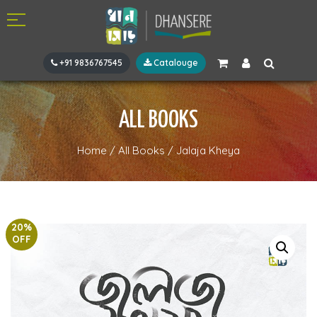
+91 9836767545
Catalouge
ALL BOOKS
Home
/
All Books
/
Jalaja Kheya
20%
OFF