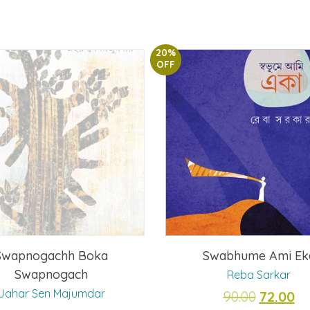
20%
OFF
Swapnogachh Boka
Swabhume Ami Ek
Swapnogach
Reba Sarkar
Jahar Sen Majumdar
Original
Cu
90.00
72.00