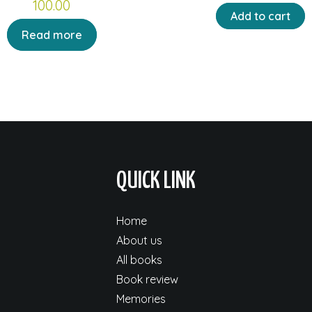
100.00
price
pr
Add to cart
was:
is:
Read more
₹90.00.
₹72
QUICK LINK
Home
About us
All books
Book review
Memories