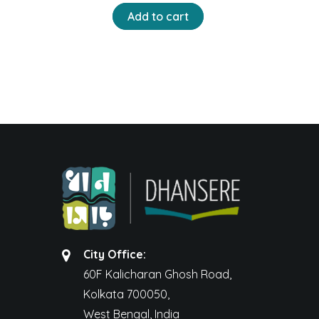
price
price
Add to cart
was:
is:
₹250.00.
₹200.00.
City Office:
60F Kalicharan Ghosh Road,
Kolkata 700050,
West Bengal, India