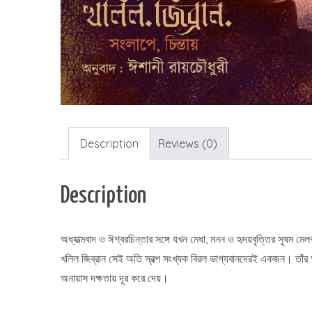
Description
Reviews (0)
Description
অধ্যাত্মবাদ ও ঈশ্বরচিন্তার সঙ্গে যখন মেধা, মনন ও হৃদয়বৃত্তির সুষম
খলিল জিব্রান সেই অতি স্বল্প সংখ্যক বিরল ভাগ্যবানদেরই একজন। তাঁর 
অনায়াস দক্ষতায় দূর করে দেয়।