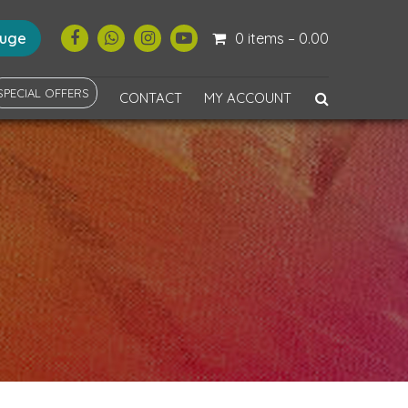
ouge
0 items –
0.00
SPECIAL OFFERS
CONTACT
MY ACCOUNT