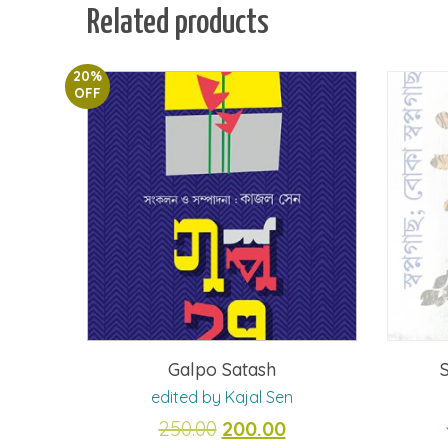
Related products
20%
OFF
Galpo Satash
edited by Kajal Sen
Original
Current
250.00
200.00