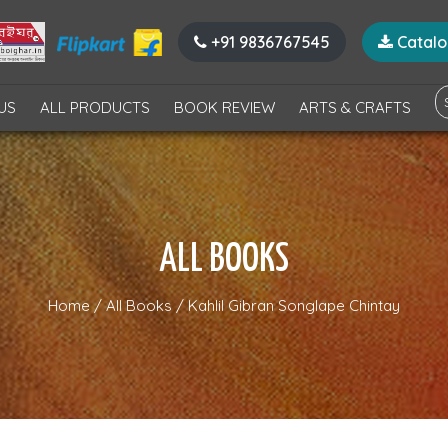
+91 9836767545
Catal
US
ALL PRODUCTS
BOOK REVIEW
ARTS & CRAFTS
ALL BOOKS
Home
/
All Books
/
Kahlil Gibran Songlape Chintay