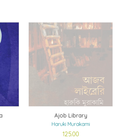
a
Ajob Library
Haruki Murakami
rrent
125.00