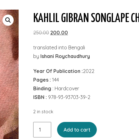
KAHLIL GIBRAN SONGLAPE C
Original
Current
250.00
200.00
price
price
translated into Bengali
was:
is:
by
Ishani Roychaudhury
₹250.00.
₹200.00.
Year Of Publication :
2022
Pages :
144
Binding
: Hardcover
ISBN :
978-93-93703-39-2
2 in stock
Kahlil
Add to cart
Gibran