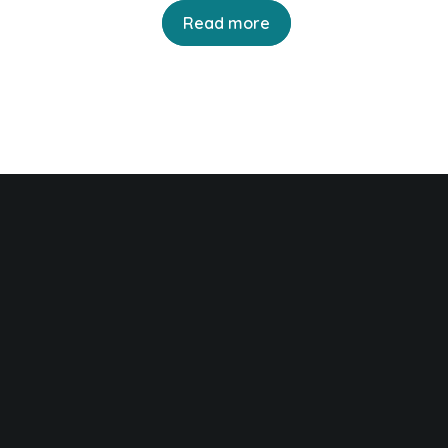
ice
Read more
.00.