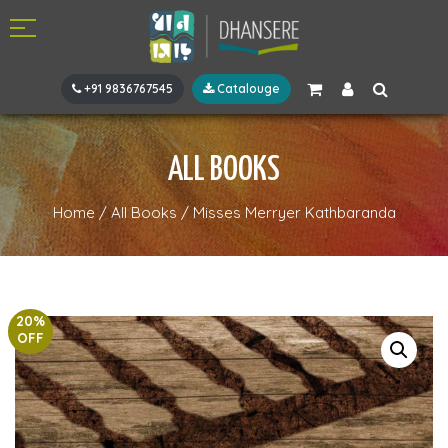
+91 9836767545
Catalouge
ALL BOOKS
Home
/
All Books
/
Misses Merryer Kathbaranda
20%
OFF