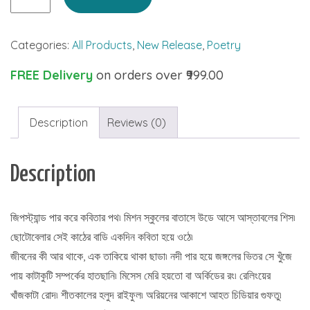
Merryer
Kathbaranda
Categories:
All Products
,
New Release
,
Poetry
quantity
FREE Delivery
on orders over ₹999.00
Description
Reviews (0)
Description
জিপস্ট্যান্ড পার করে কবিতার পথ৷ মিশন স্কুলের বাতাসে উডে আসে আস্তাবলের শিস৷
ছোটোবেলার সেই কাঠের বাডি একদিন কবিতা হয়ে ওঠে৷
জীবনের কী আর থাকে, এক তাকিয়ে থাকা ছাডা৷ নদী পার হয়ে জঙ্গলের ভিতর সে খুঁজে
পায় কাটাকুটি সম্পর্কের হাতছানি৷ মিসেস মেরি হয়তো বা অর্কিডের রং৷ রেলিংয়ের
খাঁজকাটা রোদ৷ শীতকালের হলুদ রাইফুল৷ অরিয়নের আকাশে আহত চিডিয়ার গুফতু৷