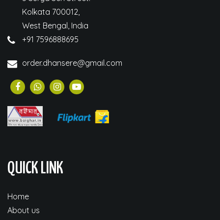
Kolkata 700012,
West Bengal, India
+91 7596888695
order.dhansere@gmail.com
QUICK LINK
Home
About us