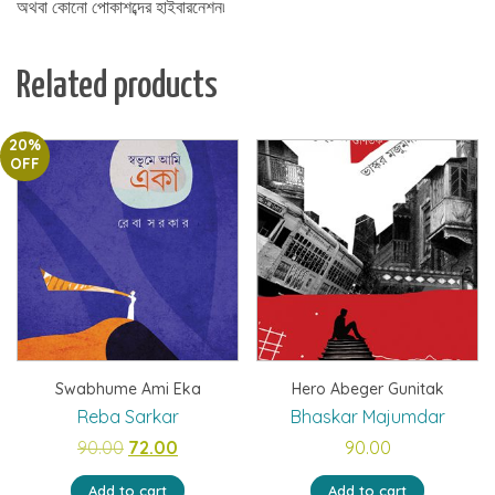
অথবা কোনো পোকাশব্দের হাইবারনেশন৷
Related products
20%
OFF
Swabhume Ami Eka
Hero Abeger Gunitak
Reba Sarkar
Bhaskar Majumdar
Original
Current
90.00
72.00
90.00
price
price
Add to cart
Add to cart