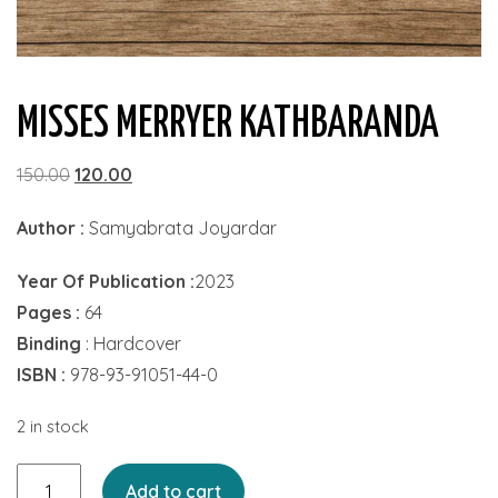
MISSES MERRYER KATHBARANDA
Original
Current
150.00
120.00
price
price
Author :
Samyabrata Joyardar
was:
is:
₹150.00.
₹120.00.
Year Of Publication :
2023
Pages :
64
Binding
: Hardcover
ISBN :
978-93-91051-44-0
2 in stock
Misses
Add to cart