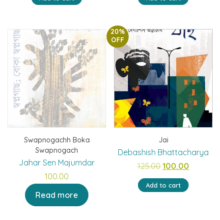
was:
is:
₹90.00.
₹72.00.
20%
OFF
Swapnogachh Boka
Jai
Swapnogach
Debashish Bhattacharya
Jahar Sen Majumdar
Original
Current
125.00
100.00
100.00
price
price
Add to cart
was:
is:
Read more
₹125.00.
₹100.00.