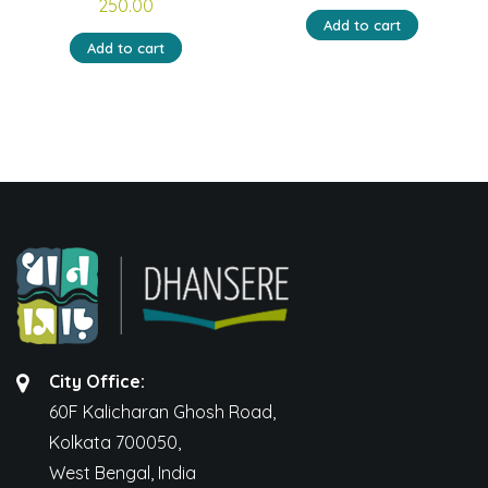
250.00
price
price
Add to cart
was:
is:
Add to cart
₹150.00.
₹120.00.
City Office:
60F Kalicharan Ghosh Road,
Kolkata 700050,
West Bengal, India