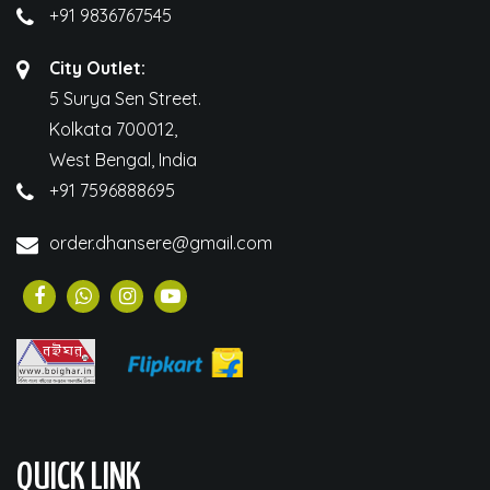
+91 9836767545
City Outlet:
5 Surya Sen Street.
Kolkata 700012,
West Bengal, India
+91 7596888695
order.dhansere@gmail.com
QUICK LINK