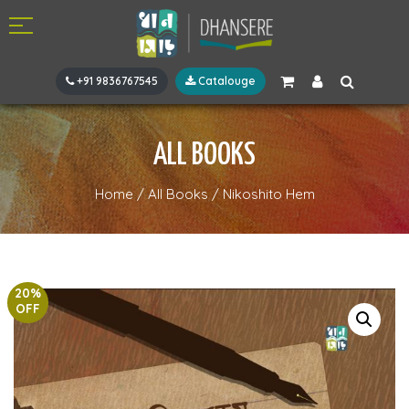
+91 9836767545
Catalouge
ALL BOOKS
Home
/
All Books
/
Nikoshito Hem
20%
OFF