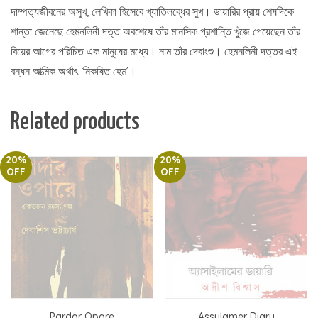
দাম্পত্যজীবনের অসুখ, লেখিকা হিসেবে খ্যাতিলব্ধের সুখ। ডায়ারির প্রায় শেষদিকে
শান্তা জেনেছে হেমনলিনী দত্ত অবশেষে তাঁর মানসিক প্রশান্তি খুঁজে পেয়েছেন তাঁর
বিয়ের আগের পরিচিত এক মানুষের মধ্যে। নাম তাঁর দেবাংশু। হেমনলিনী দত্তর এই
বন্ধন আত্মিক অর্থাৎ ‘নিকষিত হেম’।
Related products
20%
20%
OFF
OFF
Pardar Opare
Assylamer Diary