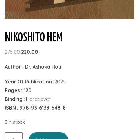
NIKOSHITO HEM
Original
Current
275.00
220.00
price
price
Author : Dr. Ashoka Roy
was:
is:
₹275.00.
₹220.00.
Year Of Publication :
2025
Pages : 120
Binding
: Hardcover
ISBN : 978-93-6133-548-8
5 in stock
Nikoshito