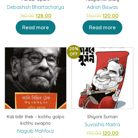
Debashish Bhattacharya
Adrish Biswas
Original
Current
Original
Current
160.00
128.00
150.00
120.00
price
price
price
price
Read more
Read more
was:
is:
was:
is:
₹160.00.
₹128.00.
₹150.00.
₹120.00.
20%
OFF
Kali billir thek – kichhu golpo
Shiyore Suman
kichhu swapno
Suvashis Maitra
Naguib Mahfouz
Original
Current
150.00
120.00