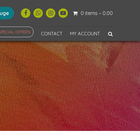
ouge
0 items –
0.00
SPECIAL OFFERS
CONTACT
MY ACCOUNT