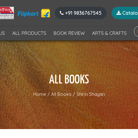
+91 9836767545
Catal
US
ALL PRODUCTS
BOOK REVIEW
ARTS & CRAFTS
ALL BOOKS
Home
/
All Books
/
Shirin Shayari