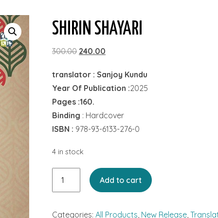
SHIRIN SHAYARI
Original
Current
300.00
240.00
price
price
translator : Sanjoy Kundu
was:
is:
Year Of Publication :
2025
₹300.00.
₹240.00.
Pages :160.
Binding
: Hardcover
ISBN :
978-93-6133-276-0
4 in stock
Shirin
Add to cart
Shayari
quantity
Categories:
All Products
,
New Release
,
Transla