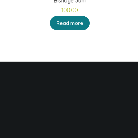
Bishoye Jani
100.00
Read more