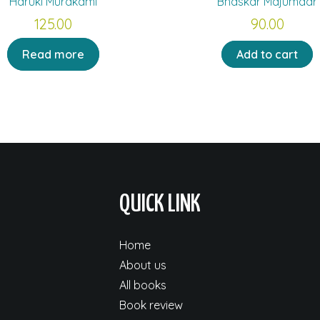
Haruki Murakami
Bhaskar Majumdar
125.00
90.00
Read more
Add to cart
QUICK LINK
Home
About us
All books
Book review