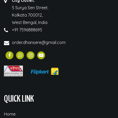
City Outlet:
5 Surya Sen Street.
Kolkata 700012,
West Bengal, India
+91 7596888695
order.dhansere@gmail.com
QUICK LINK
Home