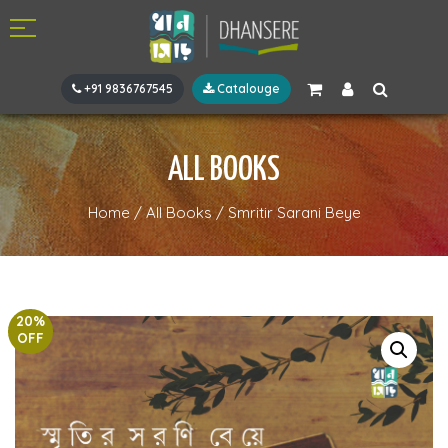
+91 9836767545
Catalouge
ALL BOOKS
Home
/
All Books
/
Smritir Sarani Beye
20%
OFF