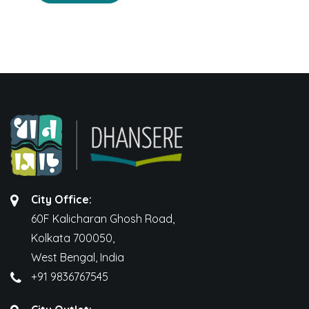
₹150.00.
₹120.00.
City Office:
60F Kalicharan Ghosh Road,
Kolkata 700050,
West Bengal, India
+91 9836767545