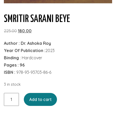
SMRITIR SARANI BEYE
Original
Current
225.00
180.00
price
price
Author : Dr. Ashoka Roy
was:
is:
Year Of Publication :
2023
₹225.00.
₹180.00.
Binding
: Hardcover
Pages : 96
ISBN :
978-93-93703-86-6
3 in stock
Smritir
Add to cart
Sarani
Beye