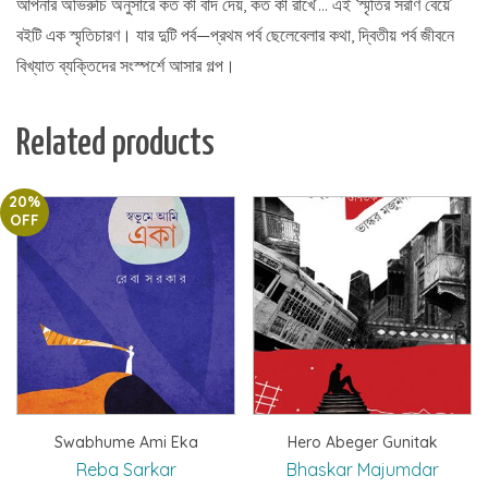
আপনার অভিরুচি অনুসারে কত কী বাদ দেয়, কত কী রাখে’… এই ‘স্মৃতির সরণি বেয়ে’
বইটি এক স্মৃতিচারণ। যার দুটি পর্ব—প্রথম পর্ব ছেলেবেলার কথা, দ্বিতীয় পর্ব জীবনে
বিখ্যাত ব্যক্তিদের সংস্পর্শে আসার গল্প।
Related products
20%
OFF
Swabhume Ami Eka
Hero Abeger Gunitak
Reba Sarkar
Bhaskar Majumdar