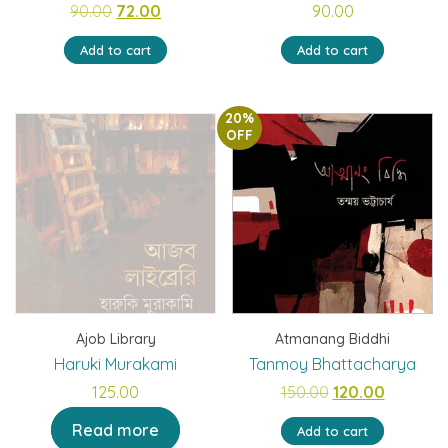
Original
Current
90.00
72.00
90.00
price
price
Add to cart
Add to cart
was:
is:
₹90.00.
₹72.00.
20%
OFF
Ajob Library
Atmanang Biddhi
Haruki Murakami
Tanmoy Bhattacharya
Original
Current
125.00
150.00
120.00
price
price
Read more
Add to cart
was:
is: