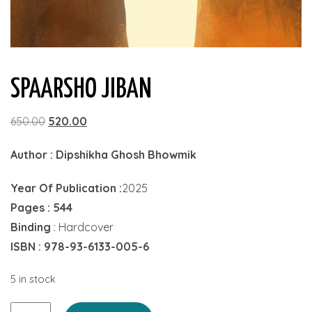
SPAARSHO JIBAN
Original
Current
650.00
520.00
price
price
Author : Dipshikha Ghosh Bhowmik
was:
is:
₹650.00.
₹520.00.
Year Of Publication :
2025
Pages : 544
Binding
: Hardcover
ISBN : 978-93-6133-005-6
5 in stock
Spaarsho