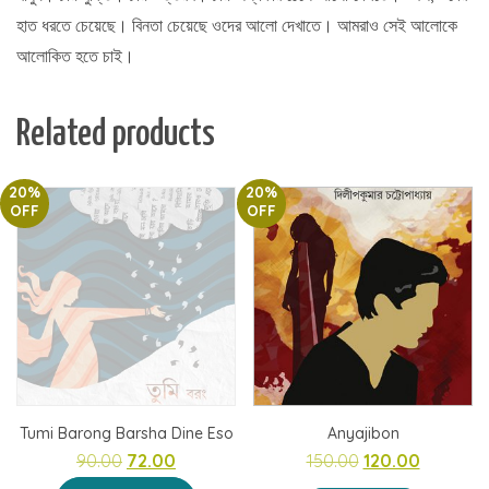
হাত ধরতে চেয়েছে। বিনতা চেয়েছে ওদের আলো দেখাতে। আমরাও সেই আলোকে
আলোকিত হতে চাই।
Related products
20%
20%
OFF
OFF
Tumi Barong Barsha Dine Eso
Anyajibon
Original
Current
Original
Current
90.00
72.00
150.00
120.00