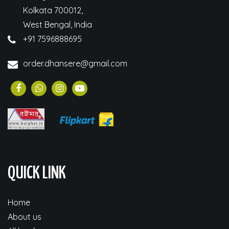
Kolkata 700012,
West Bengal, India
+91 7596888695
order.dhansere@gmail.com
QUICK LINK
Home
About us