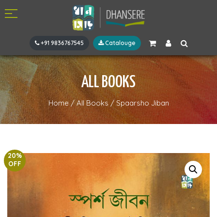
+91 9836767545
Catalouge
ALL BOOKS
Home
/
All Books
/
Spaarsho Jiban
20%
OFF