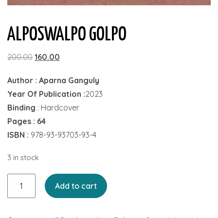
ALPOSWALPO GOLPO
Original
Current
200.00
160.00
price
price
Author : Aparna Ganguly
was:
is:
Year Of Publication :
2023
₹200.00.
₹160.00.
Binding
: Hardcover
Pages : 64
ISBN :
978-93-93703-93-4
3 in stock
Alposwalpo
Add to cart
Golpo
quantity