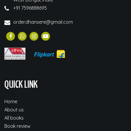
+91 7596888695
order.dhansere@gmail.com
QUICK LINK
Home
About us
All books
Book review