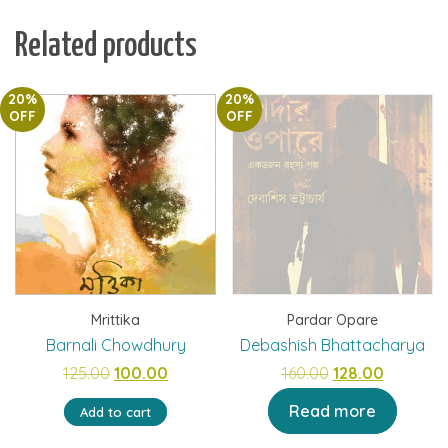
Related products
20%
20%
OFF
OFF
Mrittika
Pardar Opare
Barnali Chowdhury
Debashish Bhattacharya
Original
Current
Original
Current
125.00
100.00
160.00
128.00
price
price
price
price
Read more
Add to cart
was:
is:
was:
is: