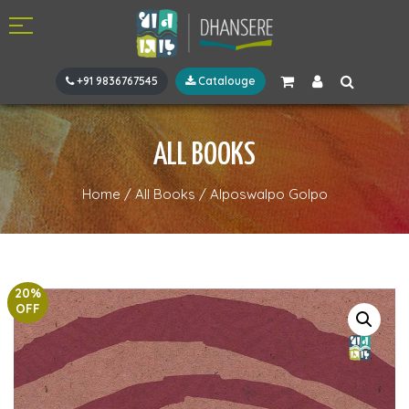
+91 9836767545
Catalouge
ALL BOOKS
Home
/
All Books
/
Alposwalpo Golpo
20%
OFF