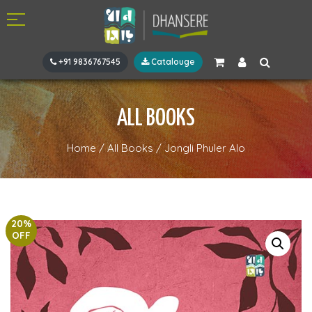
+91 9836767545
Catalouge
ALL BOOKS
Home
/
All Books
/
Jongli Phuler Alo
20%
OFF