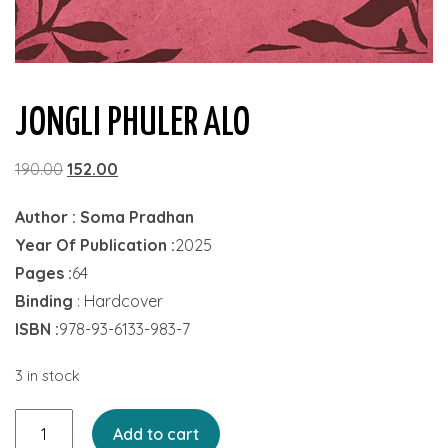
JONGLI PHULER ALO
Original
Current
190.00
152.00
price
price
Author : Soma Pradhan
was:
is:
Year Of Publication :
2025
₹190.00.
₹152.00.
Pages :
64
Binding
: Hardcover
ISBN :
978-93-6133-983-7
3 in stock
Jongli
Add to cart