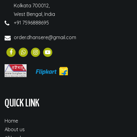
Kolkata 700012,
West Bengal, India
+91 7596888695
order.dhansere@gmail.com
QUICK LINK
Home
About us