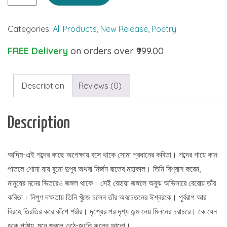
Phuler
Alo
Categories:
All Products
,
New Release
,
Poetry
quantity
FREE Delivery
on orders over ₹999.00
Description
Reviews (0)
Description
আদিম-এই শব্দের কাছে অপেক্ষায় বসে থাকে সোমা প্রধানের কবিতা। শব্দের গায়ে কান
পাতলে শোনা যায় বুনো দুপুর অথবা নির্জন রাতের মহাকাল। তিনি বিশ্বাস করেন,
মানুষের মনের ভিতরেও জঙ্গল থাকে। সেই বেহায়া জঙ্গলে অবুঝ অভিসারে বেরোয় তাঁর
কবিতা। নিপুণ দক্ষতায় তিনি খুঁজে চলেন তাঁর অবচেতনের ঈশ্বরকে। পূর্বরাগ আর
বিরহে তিরতির করে কাঁপে শরীর। দৃশ্যের পর দৃশ্য জন্ম নেয় মিলনের চরাচরে। কে যেন
ডাক পাঠায়, মনে জ্বলে ওঠে-জংলি ফুলের আলো।