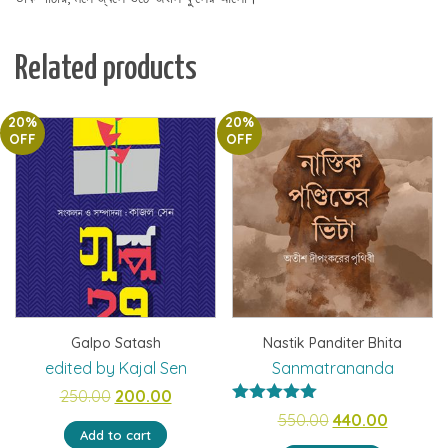
Related products
20%
20%
OFF
OFF
Galpo Satash
Nastik Panditer Bhita
edited by Kajal Sen
Sanmatrananda
Original
Current
250.00
200.00
Rated
5.00
Original
Current
550.00
440.00
price
price
out of 5
Add to cart
price
price