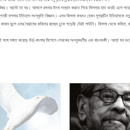
 বিষয়। আদৌ তা নয়। আসলে রসনার উৎস সন্ধান করতে গিয়ে কিসসার হাত ধরেই এসে পড়েছ
গন্ধী মশলার ইতিহাস-সংস্কৃতি-বিজ্ঞান। এসব কিসসা কখনও যেমন সুপ্রাচীন ইতিহাসকে নত
কাবাব ভুলে ওমর খৈয়ামের কবিতার রাজ্যে ঢুকে পড়েছি টেরই পাইনি। কিসসা থেকে কবিতা, 
 সেই সঙ্গে সঙ্গত করেছে উর্দু-বাংলার মিশেলে লেখকের অননুকরণীয় এক বাচনভঙ্গী। আহা! মন ভ