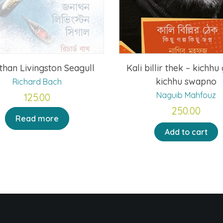
than Livingston Seagull
Kali billir thek – kichhu
kichhu swapno
Richard Bach
Naguib Mahfouz
125.00
250.00
Read more
Add to cart