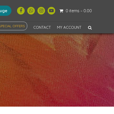
ouge
0 items –
0.00
SPECIAL OFFERS
CONTACT
MY ACCOUNT