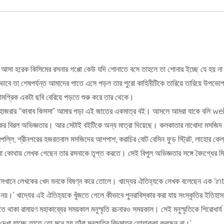
 আসা হরেক কিসিমের রসনার গপ্পো কেউ যদি শোনাতে বসে তাহলে তা শোনার ইচ্ছে যে হয় 
বেয়ে কীভাবে তা শেষপর্যন্ত আমাদের পাতে এসে পড়ল তার পুরো কাহিনীটিকে তারিয়ে তারিয়
সামগ্রিক একটা ছবি বেরিয়ে পড়তে শুরু করে তার থেকে।
্জন হাজরার “কাবাব কিসসা” আমার পড়া এই জাতের একমাত্র বই। আসলে আমরা যাকে বলি we
র বিরল অভিজ্ঞতার। আর সেটাই বইটিকে অন্য মাত্রা দিয়েছে। কলকাতার নাখোদা মসজিদ সংলগ্
দের নামপল্লি, শ্রীনগরের হজরতবাল মসজিদের আশপাশ, করাচির বোট বেসিন ফুড স্ট্রিট, লাহোর ক
েশ কোথায় না কোথায় লেখক গেছেন তার রসনাকে তৃপ্ত করতে। সেই বিপুল অভিজ্ঞতার সঙ্গে বৈদ
সেখানে লেখকের খেদ মনকে বিষণ্ন করে তোলে। খাদ্যের ঐতিহ্যকে লেখক বলেছেন এক ‘i
য়।’ খাদ্যের এই ঐতিহ্যকে খুঁজতে গেলে কীভাবে পুনরাবিস্কার করা যায় সংস্কৃতির ইতিহা
ধিত হতে থাকা রামায়ণ মহাকাব্যের সময়কাল মনুস্মৃতি রচনারও সময়কাল। সেই মনুস্মৃতিকে শির
খা যাচ্ছে তাতে তো মনে হয় তাঁরা মনুস্মৃতির বিন্দুমাত্র তোয়াক্কা করছেন না।’