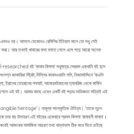
না এমনও নয়। আসলে যেকোনও রেসিপির ইতিহাস মানে তো শুধু সেই
ে উপভোগ করা। আর তখনই খাবারের কথা বলতে গেলে এসে পড়ে আরো অনেক
ll-researched বই ‘কাবাব কিসসা’ শুধুমাত্র সেরকম একখানি বই হলে
ন জাকারিয়া স্ট্রিট, দিল্লির কাবাবওয়ালি গলি, নিজামউদ্দিনে ‘বাওলি
েল্লা, ইরানের তেহরানের পথঘাট, আজেরবইজানের ত্যাবরিজ থেকে মার্কিন
গ্ধের মিশেলে এই বই। আমার কাছে এহেন একটি বই পড়ার অভিজ্ঞতা সত্যিই এই
ntangible heritage’। অমূল্য সাংস্কৃতিক ঐতিহ্য। ‘তাকে তুলে
সকে তার বড় উদাহরণ এই বইয়ের একেবারে প্রথম কিসসা ‘রামায়ণী কাবাব’।
োধার্য করেই আজকের সামাজিক আচরণ তথা খাদ্যাভাস ঠিক করে দিতে চাইছে