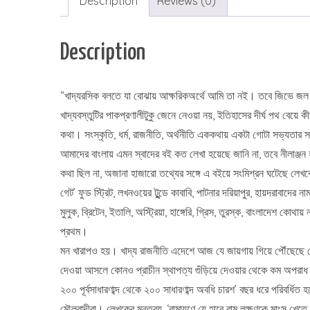
Description
Reviews (0)
Description
“খাদ্যরসিক বলতে যা বোঝায় আক্ষরিকঅর্থে আমি তা নই। তবে জিভে জল
খাদ্যবস্তুটির পাকপ্রণালীটুকু জেনে নেওয়া নয়, ইতিহাসের দীর্ঘ পথ 
কথা। সংস্কৃতি, ধর্ম, রাজনীতি, অর্থনীতি এককথায় একটা গোটা সভ্যতার 
আমাদের বাংলায় এমন স্বাদের বই কত লেখা হয়েছে জানি না, তবে নীলাঞ
কথা ছিল না, অজানা হাজারো তথ্যের সঙ্গে এ বইয়ে সংমিশ্রন ঘটেছে লেখকে
গেট’ ফুড স্ট্রিট, লখনওয়ের টুন্ডে কাবাবি, পাটনার দরিয়াপুর, হায়দরাবা
মুলুক, ব্রিটেন, ইতালি, অস্ট্রিয়া, হাঙ্গেরি, গ্রিস, তুরস্ক, বাংলাদ
প্রথম।
মন খারাপও হয়। খাদ্য রাজনীতি এদেশে আজ যে জায়গায় গিয়ে পৌঁছেছে 
দেওয়া আসলে কোনও প্রাচীন স্থাপত্য গুঁড়িয়ে দেওয়ার থেকে কম অপরাধ ন
২০০ পূর্বসাধারণাব্দ থেকে ২০০ সাধারণাব্দ অবধি চারশ’ বছর ধরে পরিবর্
মৌলবাদীরা। লেখকের মন্তব্য, ‘রামায়ণে যে হারে রাম লক্ষণকে মাংস খেতে দে