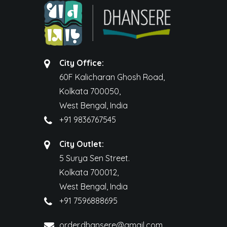
City Office:
60F Kalicharan Ghosh Road,
Kolkata 700050,
West Bengal, India
+91 9836767545
City Outlet:
5 Surya Sen Street.
Kolkata 700012,
West Bengal, India
+91 7596888695
order.dhansere@gmail.com