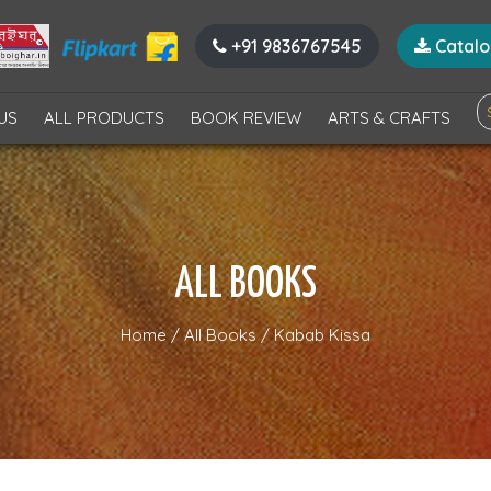
+91 9836767545
Catal
US
ALL PRODUCTS
BOOK REVIEW
ARTS & CRAFTS
ALL BOOKS
Home
/
All Books
/
Kabab Kissa