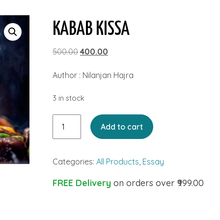
KABAB KISSA
Original
Current
500.00
400.00
price
price
Author : Nilanjan Hajra
was:
is:
₹500.00.
₹400.00.
3 in stock
Kabab
Add to cart
Kissa
quantity
Categories:
All Products
,
Essay
FREE Delivery
on orders over ₹999.00