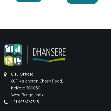
was:
is:
was:
is:
₹350.00.
₹280.00.
₹150.00.
₹120.00.
City Office:
60F Kalicharan Ghosh Road,
Kolkata 700050,
West Bengal, India
+91 9836767545