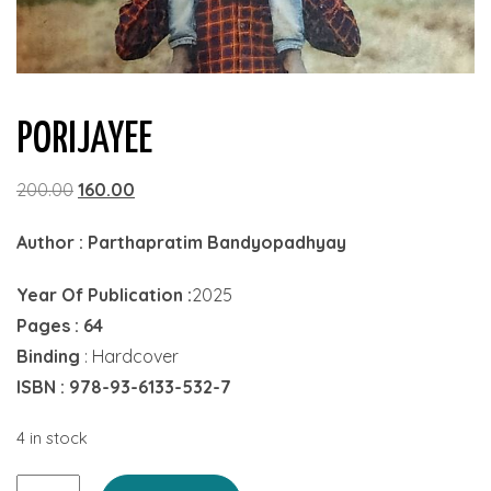
PORIJAYEE
Original
Current
200.00
160.00
price
price
Author : Parthapratim Bandyopadhyay
was:
is:
₹200.00.
₹160.00.
Year Of Publication :
2025
Pages : 64
Binding
: Hardcover
ISBN : 978-93-6133-532-7
4 in stock
Porijayee