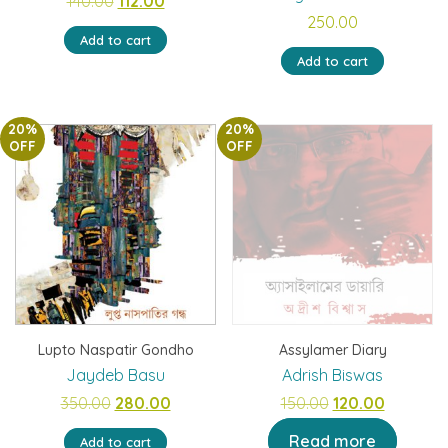
140.00
112.00
250.00
price
price
Add to cart
was:
is:
Add to cart
₹140.00.
₹112.00.
20%
20%
OFF
OFF
Lupto Naspatir Gondho
Assylamer Diary
Jaydeb Basu
Adrish Biswas
Original
Current
Original
Current
350.00
280.00
150.00
120.00
price
price
price
price
Read more
Add to cart