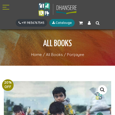
+91 9836767545
Catalouge
ALL BOOKS
Home
/
All Books
/
Porijayee
20%
OFF