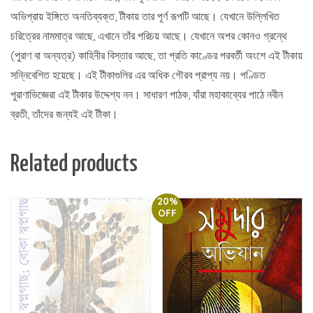
অভিপ্রায় ইঙ্গিতে অনতিব্যক্ত, টীকায় তার পূর্ণ রূপটি আছে। যেখানে উল্লিখিত
চরিত্রের নামমাত্র আছে, এখানে তাঁর পরিচয় আছে। যেখানে অপর কোনও গ্রন্থে
(পুরাণ বা অন্যত্র) কাহিনীর বিস্তার আছে, তা প্রতি কাণ্ডের পরবর্তী অংশে এই টীকায়
সন্নিবেশিত হয়েছে। এই টীকাগুলির এর অধিক গৌরব প্রাপ্য নয়। পণ্ডিত
পুরাণাভিজ্ঞেরা এই টীকার উদ্দেশ্য নন। সাধারণ পাঠক, যাঁরা মহাকাব্যের পাঠে নবীন
ব্রতী, তাঁদের জন্যই এই টীকা।
Related products
20%
OFF