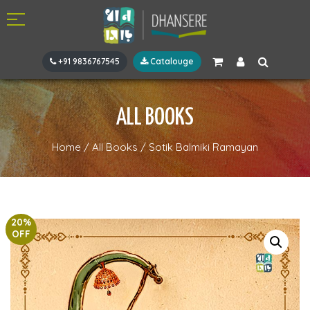
+91 9836767545
Catalouge
ALL BOOKS
Home
/
All Books
/
Sotik Balmiki Ramayan
20%
OFF