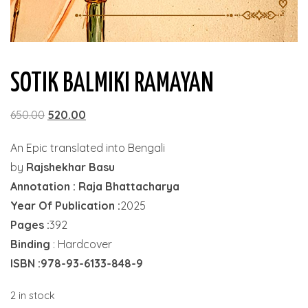
SOTIK BALMIKI RAMAYAN
Original
Current
650.00
520.00
price
price
An Epic translated into Bengali
was:
is:
by
Rajshekhar Basu
₹650.00.
₹520.00.
Annotation : Raja Bhattacharya
Year Of Publication :
2025
Pages :
392
Binding
: Hardcover
ISBN :978-93-6133-848-9
2 in stock