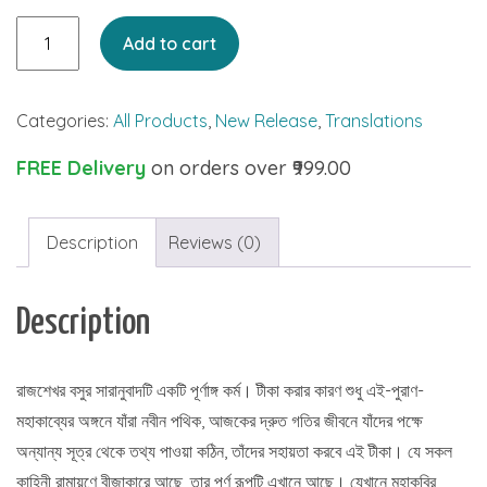
Sotik
Add to cart
Balmiki
Ramayan
Categories:
All Products
,
New Release
,
Translations
quantity
FREE Delivery
on orders over ₹999.00
Description
Reviews (0)
Description
রাজশেখর বসুর সারানুবাদটি একটি পূর্ণাঙ্গ কর্ম। টীকা করার কারণ শুধু এই-পুরাণ-
মহাকাব্যের অঙ্গনে যাঁরা নবীন পথিক, আজকের দ্রুত গতির জীবনে যাঁদের পক্ষে
অন্যান্য সূত্র থেকে তথ্য পাওয়া কঠিন, তাঁদের সহায়তা করবে এই টীকা। যে সকল
কাহিনী রামায়ণে বীজাকারে আছে, তার পূর্ণ রূপটি এখানে আছে। যেখানে মহাকবির