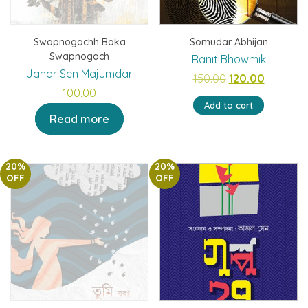
Swapnogachh Boka
Somudar Abhijan
Swapnogach
Ranit Bhowmik
Jahar Sen Majumdar
Original
Current
150.00
120.00
100.00
price
price
Add to cart
was:
is:
Read more
₹150.00.
₹120.00.
20%
20%
OFF
OFF